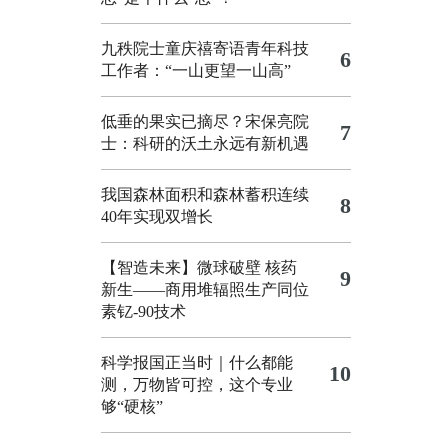
九秩院士童庆禧寄语青年科技
6
工作者：“一山更望一山高”
低垂的果实已摘尽？宋保亮院
7
士：科研的沃土永远有新机遇
我国森林面积和森林蓄积连续
8
40年实现双增长
【智造未来】微球破壁 核药
9
新生——商用堆辐照生产同位
素钇-90技术
科学报国正当时｜什么都能
10
测，万物皆可控，这个专业
够“硬核”