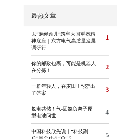
最热文章
以“麻绳劲儿”筑牢大国重器精
1
神底座｜东方电气高质量发展
调研行
你的邮政包裹，可能是机器人
2
在分拣！
一群年轻人，在麦田里“挖”出
3
了答案
氢电共储！气-固氢负离子原
4
型电池问世
中国科技欣先说｜“科技副
5
总”是个什么“总”？