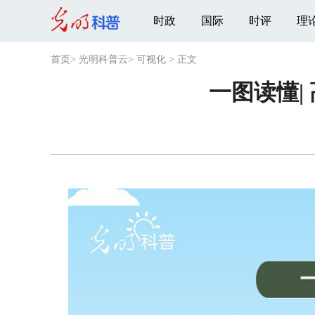
时政
国际
时评
理
首页
>
光明科普云
>
可视化
>
正文
一图读懂|