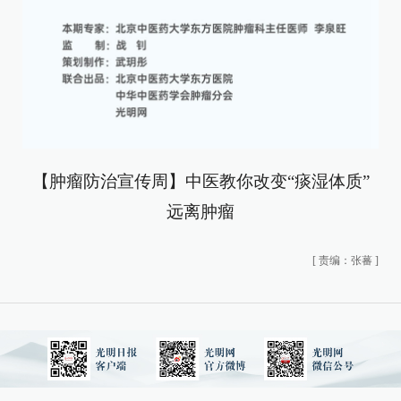
【肿瘤防治宣传周】中医教你改变“痰湿体质”
远离肿瘤
[
责编：张蕃
]