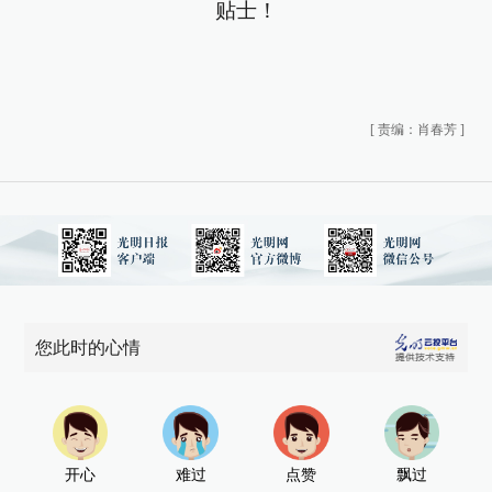
贴士！
[
责编：肖春芳
]
您此时的心情
开心
难过
点赞
飘过