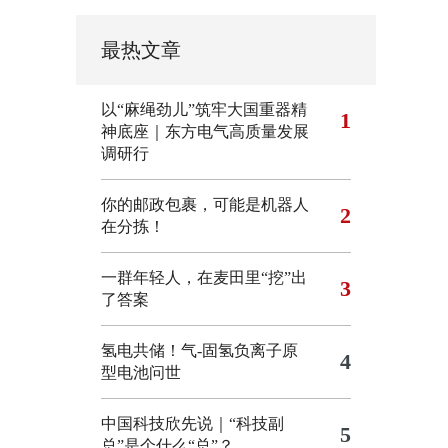
最热文章
以“麻绳劲儿”筑牢大国重器精
1
神底座｜东方电气高质量发展
调研行
你的邮政包裹，可能是机器人
2
在分拣！
一群年轻人，在麦田里“挖”出
3
了答案
氢电共储！气-固氢负离子原
4
型电池问世
中国科技欣先说｜“科技副
5
总”是个什么“总”？