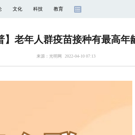
论
文化
科技
教育
普】老年人群疫苗接种有最高年
来源：
光明网
2022-04-10 07:13