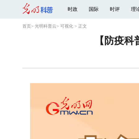
时政
国际
时评
理
首页
>
光明科普云
>
可视化
>
正文
【防疫科