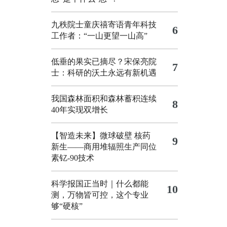
九秩院士童庆禧寄语青年科技
6
工作者：“一山更望一山高”
低垂的果实已摘尽？宋保亮院
7
士：科研的沃土永远有新机遇
我国森林面积和森林蓄积连续
8
40年实现双增长
【智造未来】微球破壁 核药
9
新生——商用堆辐照生产同位
素钇-90技术
科学报国正当时｜什么都能
10
测，万物皆可控，这个专业
够“硬核”