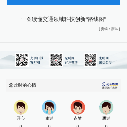
一图读懂交通领域科技创新“路线图”
[
责编：蔡琳
]
您此时的心情
开心
难过
点赞
飘过
0
0
0
0