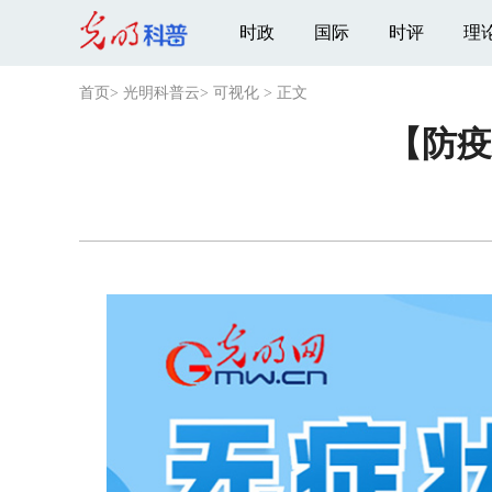
时政
国际
时评
理
首页
>
光明科普云
>
可视化
>
正文
【防疫