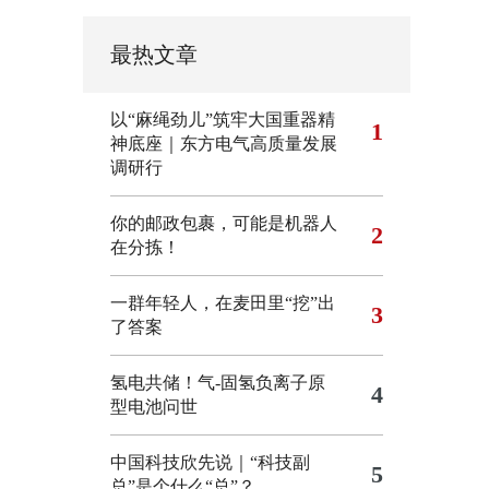
最热文章
以“麻绳劲儿”筑牢大国重器精
1
神底座｜东方电气高质量发展
调研行
你的邮政包裹，可能是机器人
2
在分拣！
一群年轻人，在麦田里“挖”出
3
了答案
氢电共储！气-固氢负离子原
4
型电池问世
中国科技欣先说｜“科技副
5
总”是个什么“总”？