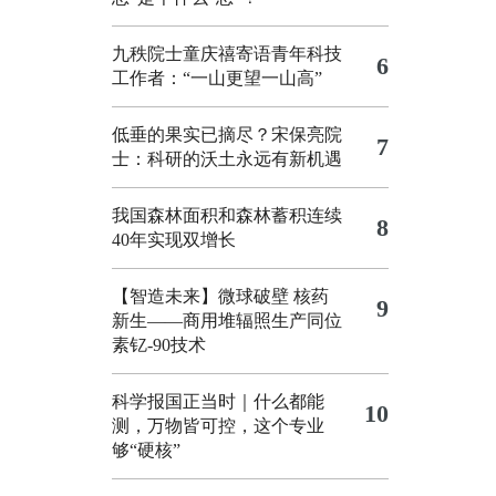
九秩院士童庆禧寄语青年科技
6
工作者：“一山更望一山高”
低垂的果实已摘尽？宋保亮院
7
士：科研的沃土永远有新机遇
我国森林面积和森林蓄积连续
8
40年实现双增长
【智造未来】微球破壁 核药
9
新生——商用堆辐照生产同位
素钇-90技术
科学报国正当时｜什么都能
10
测，万物皆可控，这个专业
够“硬核”