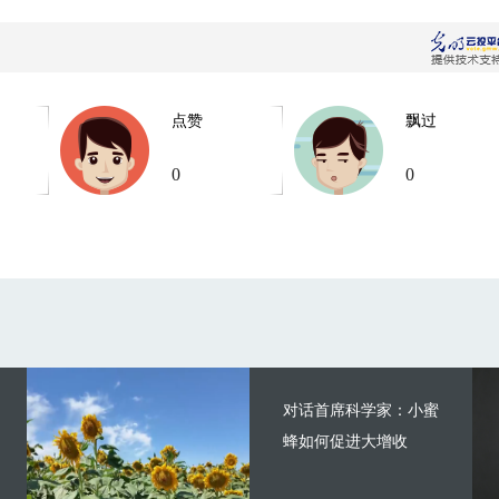
点赞
飘过
0
0
对话首席科学家：小蜜
蜂如何促进大增收