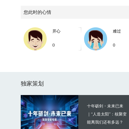
您此时的心情
开心
难过
0
0
独家策划
十年砺剑・未来已来
｜“人造太阳”：核聚变
能离我们还有多远？