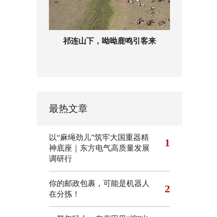
祁连山下，呦呦鹿鸣引客来
最热文章
以“麻绳劲儿”筑牢大国重器精
1
神底座｜东方电气高质量发展
调研行
你的邮政包裹，可能是机器人
2
在分拣！