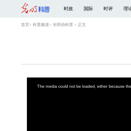
时政
国际
时评
理
首页
>
科普频道
>
光明动科普
>
正文
This
is
a
The media could not be loaded, either because the 
modal
window.