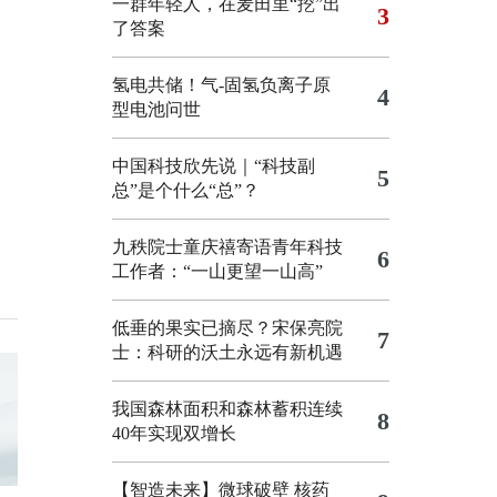
一群年轻人，在麦田里“挖”出
3
了答案
氢电共储！气-固氢负离子原
4
型电池问世
中国科技欣先说｜“科技副
5
总”是个什么“总”？
九秩院士童庆禧寄语青年科技
6
工作者：“一山更望一山高”
低垂的果实已摘尽？宋保亮院
7
士：科研的沃土永远有新机遇
我国森林面积和森林蓄积连续
8
40年实现双增长
【智造未来】微球破壁 核药