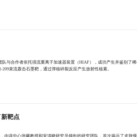
团队与合作者依托强流重离子加速器装置（HIAF），成功产生并鉴别了稀
的铋-209束流轰击石墨靶，通过弹核碎裂反应产生放射性核素。
了新靶点
，由该中心张曦教授和宋清晓研究员领衔的研究团队，首次揭示了皮肤慢