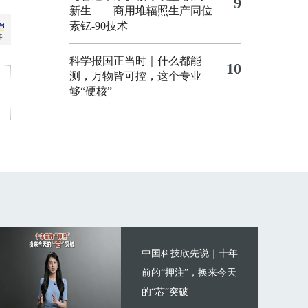
9
新生——商用堆辐照生产同位
素钇-90技术
科学报国正当时｜什么都能
10
测，万物皆可控，这个专业
够“硬核”
中国科技欣先说｜十年
前的“押注”，换来今天
的“芯”突破