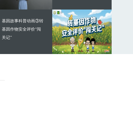
基因故事科普动画③转
基因作物安全评价“闯
关记”