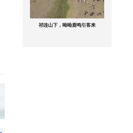
祁连山下，呦呦鹿鸣引客来