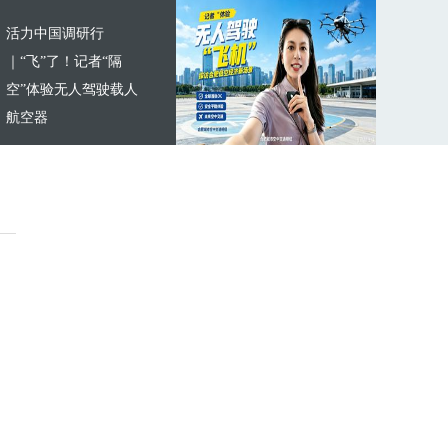
活力中国调研行
｜“飞”了！记者“隔
空”体验无人驾驶载人
航空器