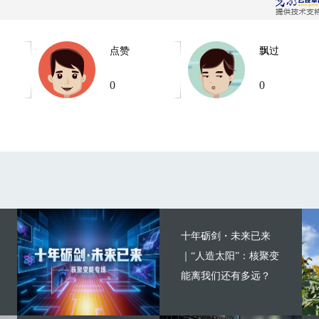
点赞
飘过
0
0
十年砺剑・未来已来
｜“人造太阳”：核聚变
能离我们还有多远？