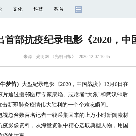
论
文化
科技
教育
出首部抗疫纪录电影《2020，中
来源：
光明网-《光明日报》
2020-12-07 10:45
、牛梦笛）
大型纪录电影《2020，中国战疫》12月6日在
片通过援鄂医疗专家康焰、志愿者“大象”和武汉90后
抗击新冠肺炎疫情伟大胜利的一个个难忘瞬间。
电视总台数百名记者一线采集回来的上万小时新闻素材
抗疫影像资料，从海量资源中精心选取典型人物，用国
抗疫的故事。