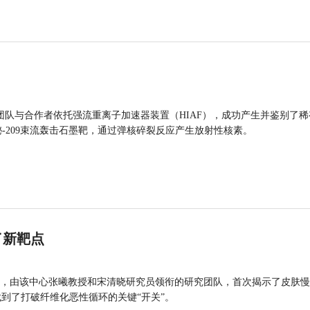
团队与合作者依托强流重离子加速器装置（HIAF），成功产生并鉴别了稀
的铋-209束流轰击石墨靶，通过弹核碎裂反应产生放射性核素。
了新靶点
，由该中心张曦教授和宋清晓研究员领衔的研究团队，首次揭示了皮肤慢
找到了打破纤维化恶性循环的关键“开关”。