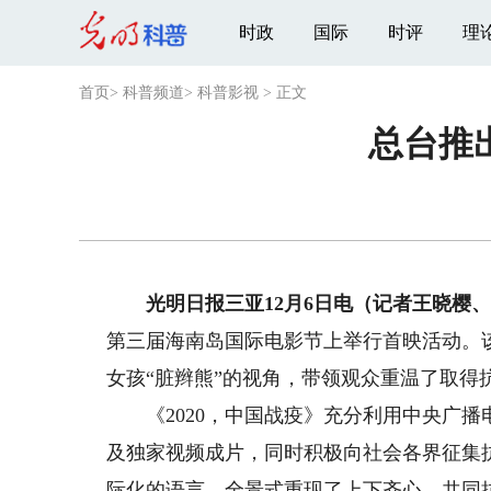
时政
国际
时评
理
首页
>
科普频道
>
科普影视
>
正文
总台推
光明日报三亚12月6日电（记者王晓樱
第三届海南岛国际电影节上举行首映活动。该
女孩“脏辫熊”的视角，带领观众重温了取得
《2020，中国战疫》充分利用中央广播
及独家视频成片，同时积极向社会各界征集
际化的语言，全景式重现了上下齐心、共同