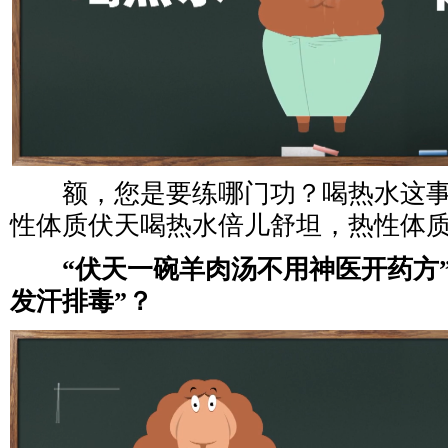
额，您是要练哪门功？喝热水这事
性体质伏天喝热水倍儿舒坦，热性体
“伏天一碗羊肉汤不用神医开药方
发汗排毒”？