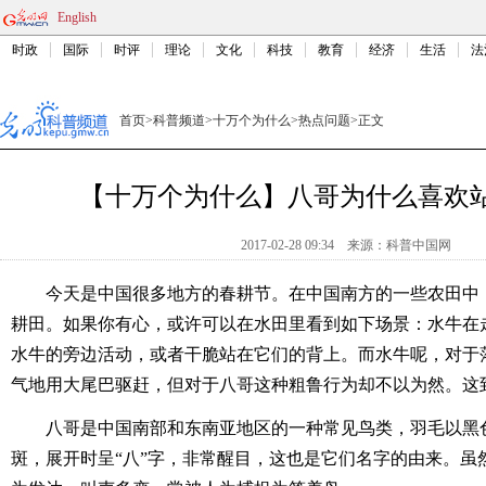
English
时政
国际
时评
理论
文化
科技
教育
经济
生活
法
首页
>
科普频道
>
十万个为什么
>
热点问题
>
正文
【十万个为什么】八哥为什么喜欢
2017-02-28 09:34
来源：
科普中国网
今天是中国很多地方的春耕节。在中国南方的一些农田中
耕田。如果你有心，或许可以在水田里看到如下场景：水牛在
水牛的旁边活动，或者干脆站在它们的背上。而水牛呢，对于
气地用大尾巴驱赶，但对于八哥这种粗鲁行为却不以为然。这
八哥是中国南部和东南亚地区的一种常见鸟类，羽毛以黑
斑，展开时呈“八”字，非常醒目，这也是它们名字的由来。虽