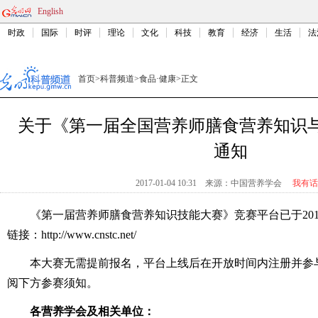
English
时政
国际
时评
理论
文化
科技
教育
经济
生活
法
首页
>
科普频道
>
食品·健康
>
正文
关于《第一届全国营养师膳食营养知识
通知
2017-01-04 10:31
来源：
中国营养学会
我有话
《第一届营养师膳食营养知识技能大赛》竞赛平台已于2017
链接：http://www.cnstc.net/
本大赛无需提前报名，平台上线后在开放时间内注册并参
阅下方参赛须知。
各营养学会及相关单位：