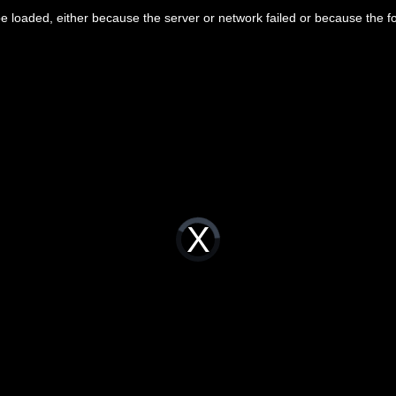
 loaded, either because the server or network failed or because the f
Video
Player
is
loading.