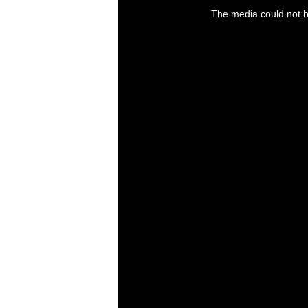
is
a
The media could not be
modal
window.